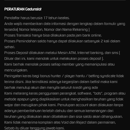
PERATURAN Gadunslot
Pendaftar harus berusia 17 tahun keatas.
Anda wajib memberikan data informasi dengan lengkap dalam formulir yang
tersedia( Nomor telepon, Nomor dan Nama Rekening )
Proses Transaksi hanya bisa dilakukan pada jam bank online.
Proses Pemindahan saldo hanya dapat dilakukan sebanyak 2 kali dalam
sehari.
Proses Deposit dilakukan melalui Mesin ATM, Internet banking, dan sms (
Diluar dari ini, kami menolak untuk melakukan proses deposit ).
Kami berhak menolak proses setiap member yang memanipulasi atau
mencurigakan.
Peringatan keras bagi bonus hunter / player hantu / betting syndicate tidak
terima disini. Jika terindikasi adanya keganjilan dalam betlist maka kami
berhak menutup akun dan menyita seluruh kredit yang ada
Kami melarang keras penggunaan perangkat, software, "bots", program atau
metode apapun yang diaplikasikan untuk menghasilkan taruhan yang tidak
wajar dan merugikan pihak kami. Penutupan account akan dilakukan tanpa
adanya pemberitahuan terlebih dahulu dan semua kemenangan dari
taruhan yang dilakukan akan dibatalkan dan sisa saldo akan dihanguskan.
Kami tidak menerima komplain atas Void dan Reject dalam permainan,
Sebab itu diluar tanggung jawab kami.