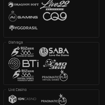
Olahraga
Live Casino