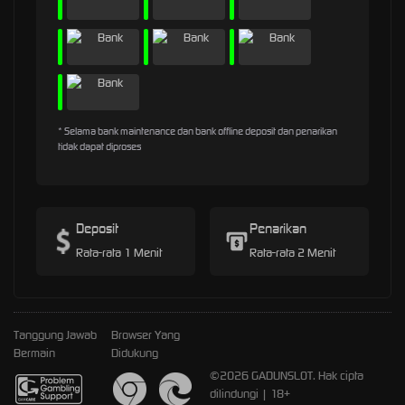
* Selama bank maintenance dan bank offline deposit dan penarikan
tidak dapat diproses
Deposit
Penarikan
Rata-rata 1 Menit
Rata-rata 2 Menit
Tanggung Jawab
Browser Yang
Bermain
Didukung
©2026 GADUNSLOT. Hak cipta
dilindungi | 18+