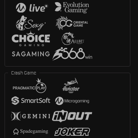
Crash Game