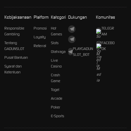
Kebijaksanaan
Platform
Kategori
Dukungan
Komunitas
Responsible
Promosi
Hot
TELEGR
Gambling
Games
AM
Loyalty
Tentang
Slots
FACEBO
Referral
GADUNSLOT
PLAYGADUN
OK
Olahraga
SLOT_BOT
Pusat Bantuan
Live
Syarat dan
Casino
Ketentuan
Crash
Game
Togel
Arcade
Poker
E-Sports